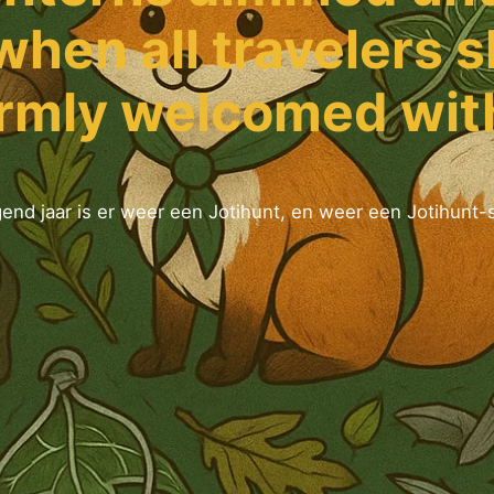
 when all travelers 
rmly welcomed with
gend jaar is er weer een Jotihunt, en weer een Jotihunt-