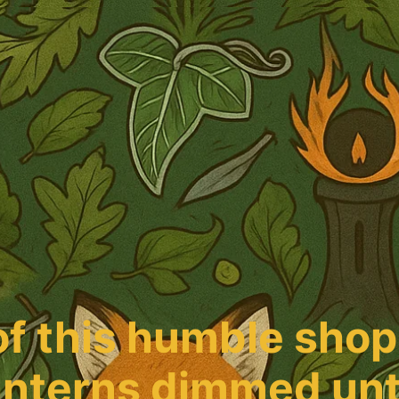
f this humble shop
lanterns dimmed unt